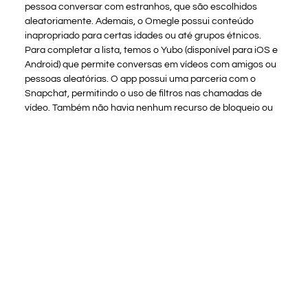
pessoa conversar com estranhos, que são escolhidos
aleatoriamente. Ademais, o Omegle possui conteúdo
inapropriado para certas idades ou até grupos étnicos.
Para completar a lista, temos o Yubo (disponível para iOS e
Android) que permite conversas em vídeos com amigos ou
pessoas aleatórias. O app possui uma parceria com o
Snapchat, permitindo o uso de filtros nas chamadas de
vídeo. Também não havia nenhum recurso de bloqueio ou
silenciamento, nem havia um sistema robusto o suficiente
para monitorar ou filtrar chats de vídeo/texto. Em
plataformas semelhantes, é importante habilitar controle
dos pais no telefone e / ou na banda larga de sua casa.
Qual o melhor chat
gratuito?
Principais vantagens do bate-papo por vídeo Camgo
Um nível bastante alto de segurança e confiabilidade. Um
site amigável para o usuário que funciona muito bem em
navegadores móveis. Recursos de mensagens