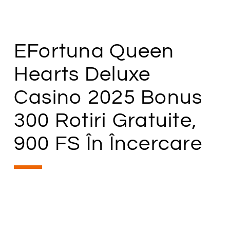
EFortuna Queen
Hearts Deluxe
Casino 2025 Bonus
300 Rotiri Gratuite,
900 FS În Încercare