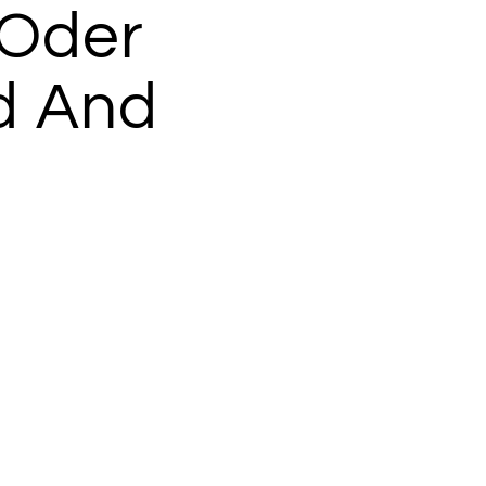
 Oder
d And