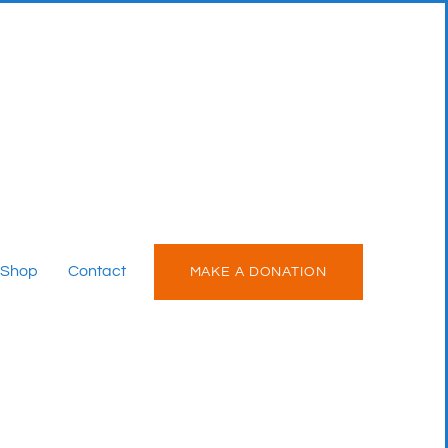
Shop
Contact
MAKE A DONATION