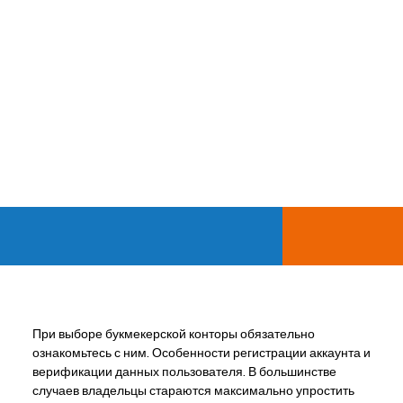
При выборе букмекерской конторы обязательно
ознакомьтесь с ним. Особенности регистрации аккаунта и
верификации данных пользователя. В большинстве
случаев владельцы стараются максимально упростить