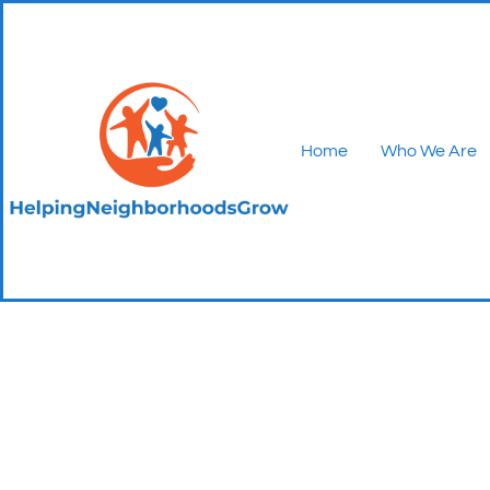
Home
Who We Are