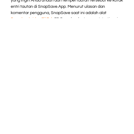
yang ingin Anda unduh dan tempel tautan tersebut ke kotak
entri tautan di SnapSave.App. Menurut ulasan dan
komentar pengguna, SnapSave saat ini adalah alat
Download video TikTok
FB Downloader tercepat, tertinggi,
paling stabil saat ini.
Alternatif Snaptube
YouTube downloader &
MP3 converter