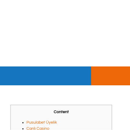
Content
Pusulabet Üyelik
Canlı Casino