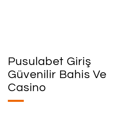
Pusulabet Giriş
Güvenilir Bahis Ve
Casino